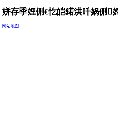
姘存季娌侀€忔皑鍩洪吀娲侀娉?/t
网站地图