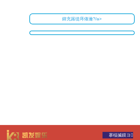
鍏充簬缇庤偆瀹?/a>
搴楅摵鏌ヨ