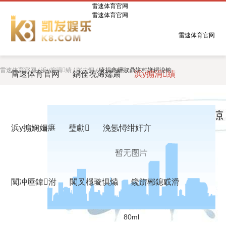
雷速体育官网
雷速体育官网
雷速体育官网
雷速体育官网
/
浜у搧涓績
/
涔虫恫
/
绮捐悆鑸掓鼎姘村姩鍔涗钩
雷速体育官网
鍝佺墝浠嬬粛
浜у搧涓績
浜у搧娴嬭瘎
璧勮
浼氬憳绀奸亣
闃冲厜鍏泭
闃叉檼璇惧爞
鑱旂郴鎴戜滑
80ml