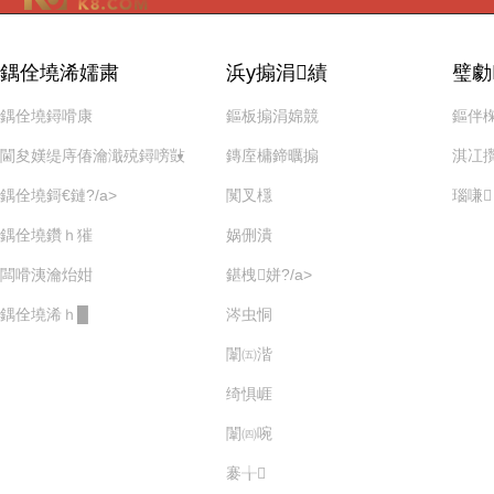
鍝佺墝浠嬬粛
浜у搧涓績
璧勮
鍝佺墝鐞嗗康
鏂板搧涓婂競
鏂伴
閫夋嫨缇庤偆瀹濈殑鐞嗙敱
鏄庢槦鍗曞搧
淇冮
鍝佺墝鎶€鏈?/a>
闃叉檼
瑙嗛
鍝佺墝鑽ｈ獕
娲侀潰
闆嗗洟瀹炲姏
鍖栧姘?/a>
鍝佺墝浠ｈ█
涔虫恫
闈㈤湝
绮惧崕
闈㈣啘
褰╁