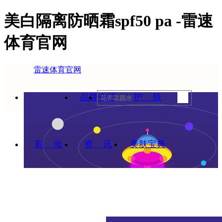
美白隔离防晒霜spf50 pa -雷速
体育官网
雷速体育官网
雷速体育官
品牌介绍
护 肤
彩 妆
网
资 讯
美肤宝典