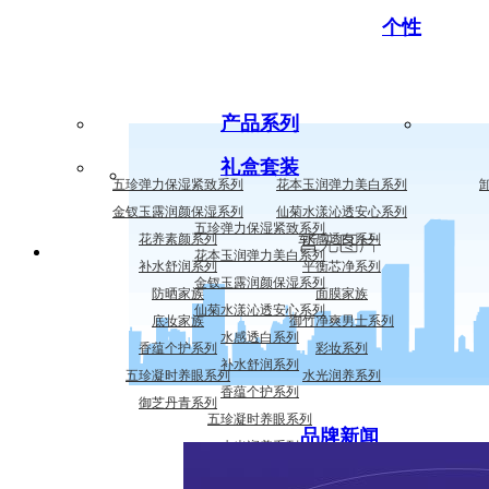
个性
产品系列
礼盒套装
五珍弹力保湿紧致系列
花本玉润弹力美白系列
金钗玉露润颜保湿系列
仙菊水漾沁透安心系列
五珍弹力保湿紧致系列
花养素颜系列
水感透白系列
花本玉润弹力美白系列
补水舒润系列
平衡芯净系列
金钗玉露润颜保湿系列
防晒家族
面膜家族
仙菊水漾沁透安心系列
底妆家族
御竹净爽男士系列
水感透白系列
香蕴个护系列
彩妆系列
补水舒润系列
五珍凝时养眼系列
水光润养系列
香蕴个护系列
御芝丹青系列
五珍凝时养眼系列
品牌新闻
水光润养系列