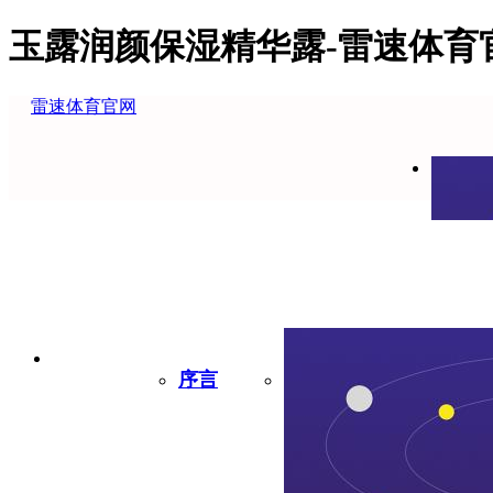
玉露润颜保湿精华露-雷速体育
雷速体育官网
雷速
序言