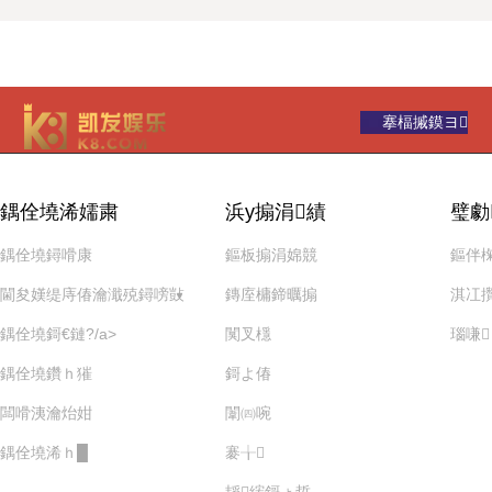
搴楅摵鏌ヨ
鍝佺墝浠嬬粛
浜у搧涓績
璧勮
鍝佺墝鐞嗗康
鏂板搧涓婂競
鏂伴
閫夋嫨缇庤偆瀹濈殑鐞嗙敱
鏄庢槦鍗曞搧
淇冮
鍝佺墝鎶€鏈?/a>
闃叉檼
瑙嗛
鍝佺墝鑽ｈ獕
鎶よ偆
闆嗗洟瀹炲姏
闈㈣啘
鍝佺墝浠ｈ█
褰╁