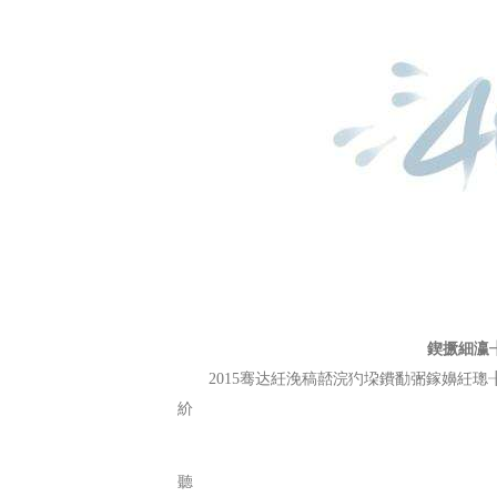
鍥撅細瀛╁
2015骞达紝浼稿嚭浣犳垜鐨勫弻鎵嬶紝
紒
聽