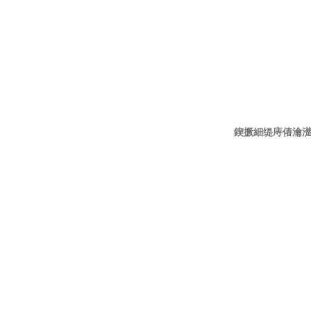
鍥撅細缇庤偆瀹濋