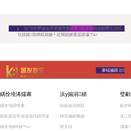
绗?8绔欎辅缇庤偆瀹濋槼鍏夎鍒掕蛋杩涙睙鑻忕渷杩
|
炰簯娓競鐏屼簯鍦╀赴闀囦腑蹇冨皬瀛?/a>
搴楅摵鏌ヨ
鍝佺墝浠嬬粛
浜у搧涓績
璧勮
鍝佺墝鐞嗗康
鏂板搧涓婂競
鏂伴
閫夋嫨缇庤偆瀹濈殑鐞嗙敱
鏄庢槦鍗曞搧
淇冮
鍝佺墝鎶€鏈?/a>
闃叉檼
瑙嗛