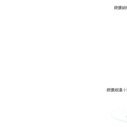
鍥撅細
鍥撅細瀛╁