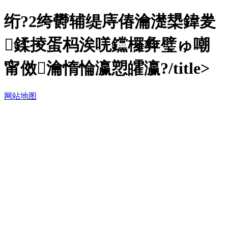
绗?2绔欎辅缇庤偆瀹濋槼鍏夎
鍒掕蛋杩涘唴钂欏彜璧ゅ嘲
甯傚瀹惰惀瀛愬皬瀛?/title>
网站地图