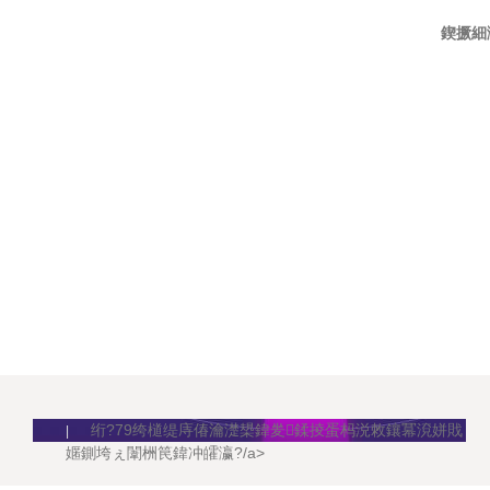
鍥撅細
绗?79绔檤缇庤偆瀹濋槼鍏夎鍒掕蛋杩涚敇鑲冪渷姘戝
|
嫟鍘垮ぇ闈栦笢鍏冲皬瀛?/a>