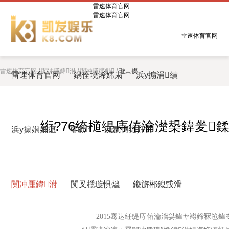
雷速体育官网
雷速体育官网
雷速体育官网
雷速体育官网
/
闃冲厜鍏泭
/
闃冲厜璧勮
/
璇︽儏
雷速体育官网
鍝佺墝浠嬬粛
浜у搧涓績
绗?76绔檤缇庤偆瀹濋槼鍏夎
浜у搧娴嬭瘎
璧勮
浼氬憳绀奸亣
闃冲厜鍏泭
闃叉檼璇惧爞
鑱旂郴鎴戜滑
2015骞达紝缇庤偆瀹濇姇鍏ヤ竴鍗冧竾