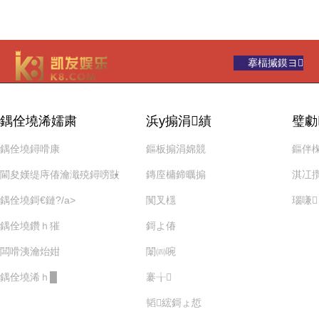
搴楅摵鏌ヨ
鍝佺墝浠嬬粛
浜у搧涓績
璧勮
鍝佺墝鐞嗗康
鏂板搧涓婂競
鏂伴
閫夋嫨缇庤偆瀹濈殑鐞嗙敱
鏄庢槦鍗曞搧
淇冮
鍝佺墝鎶€鏈?/a>
闃叉檼
瑙嗛
鍝佺墝鑽ｈ獕
鎶よ偆
闆嗗洟瀹炲姏
闈㈣啘
鍝佺墝浠ｈ█
褰╁
韬綋鎶ょ悊