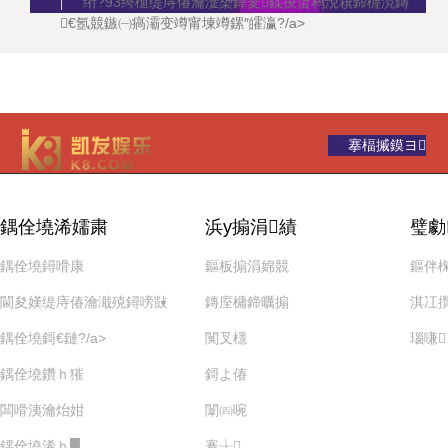
绗?93绔檤缇庤偆瀹濋槼鍏夎鍒掕蛋杩涗簯鍗楃渷鏄
|
€氬競鏃㈠瘑灞变竴甯堜竴鏍″皬瀛?/a>
搴楅摵鏌ヨ
鍝佺墝浠嬬粛
浜у搧涓績
璧勮
鍝佺墝鐞嗗康
鏂板搧涓婂競
鏂伴
閫夋嫨缇庤偆瀹濈殑鐞嗙敱
鏄庢槦鍗曞搧
淇冮
鍝佺墝鎶€鏈?/a>
闃叉檼
瑙嗛
鍝佺墝鑽ｈ獕
鎶よ偆
闆嗗洟瀹炲姏
闈㈣啘
鍝佺墝浠ｈ█
褰╁