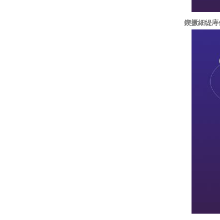
鍥撅細缇庤偆