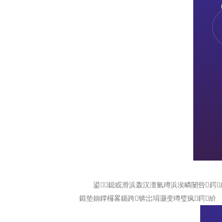
鍙鎴戜滑浜轰汉澶氫竴浜涘疄闄呰鍔
鍛垫姢鐣欏畧鍎跨锛岀埍灏变竴璧疯鍔紒