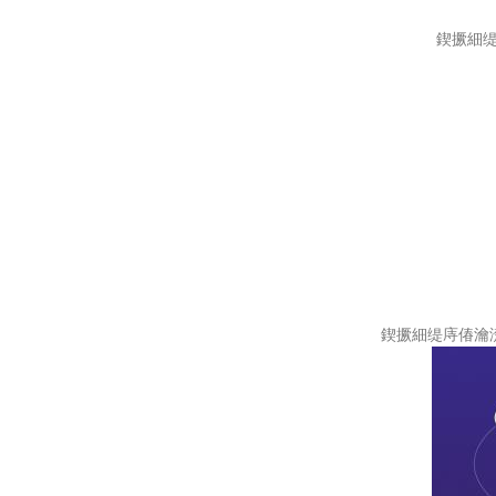
鍥撅細
鍥撅細缇庤偆瀹