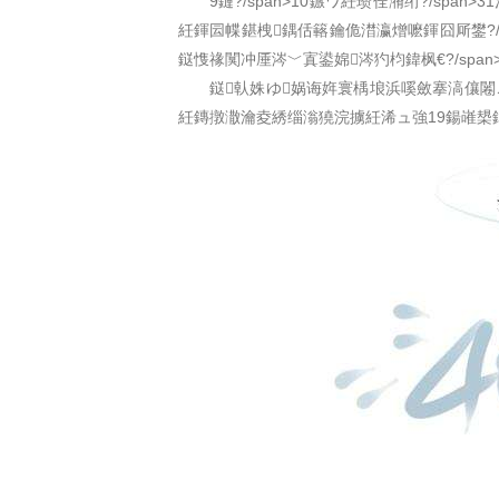
9
鏈?/span>
10
鏃ワ紝瓒佺潃绗?/span>
3
紝鍕囩幉鍖栧鍝佸簵鑰佹澘瀛熷嚒鍕囧厛鐢?/s
鎹愯禒闃冲厜涔﹀寘鍙婂涔犳枃鍏枫€?/span
鎹倝姝ゆ娲诲姩寰楀埌浜嗘斂搴滈儴
紝鏄撴潵瀹夌綉缁滃獟浣擄紝浠ュ強
19
鍚嶉槼鍏