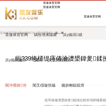
雷速体育官网
雷速体育官网
雷速体育官网
雷速体育官网
/
闃冲厜鍏泭
/
闃冲厜璧勮
/
璇︽儏
雷速体育官网
鍝佺墝浠嬬粛
浜у搧涓績
绗?39绔檤缇庤偆瀹濋槼鍏夎鍒
浜у搧娴嬭瘎
璧勮
浼氬憳绀奸亣
闃冲厜鍏泭
闃叉檼璇惧爞
鑱旂郴鎴戜滑
缇庤偆瀹濋槼鍏夎鍒掞紝鍏崇埍鐣欏畧鍎