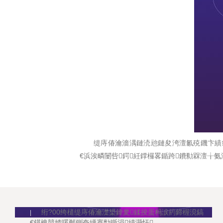
缇庤偆瀹濇湡鏈涜兘鏈夋洿澶氱殑鐖卞績
€浜涘疄闄呰鍔紝鐣欏畧鍎跨鐨勬槑澶╁氨浼
绗?00绔檤缇庤偆瀹濋槼鍏夎鍒掕蛋杩涙箹鍗楃渷鎬
|
€鍖栧競婧嗘郸鍘夸綆搴勯晣涓績灏忓