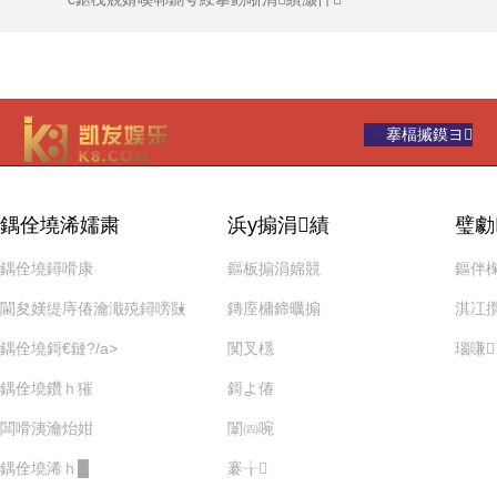
搴楅摵鏌ヨ
鍝佺墝浠嬬粛
浜у搧涓績
璧勮
鍝佺墝鐞嗗康
鏂板搧涓婂競
鏂伴
閫夋嫨缇庤偆瀹濈殑鐞嗙敱
鏄庢槦鍗曞搧
淇冮
鍝佺墝鎶€鏈?/a>
闃叉檼
瑙嗛
鍝佺墝鑽ｈ獕
鎶よ偆
闆嗗洟瀹炲姏
闈㈣啘
鍝佺墝浠ｈ█
褰╁