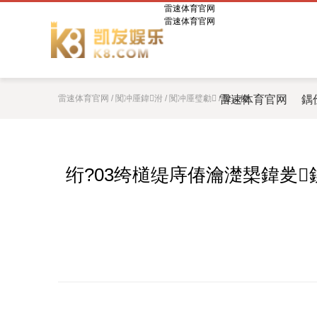
雷速体育官网
雷速体育官网
雷速体育官网
/
闃冲厜鍏泭
/
闃冲厜璧勮
/
雷速体育官网
璇︽儏
鍝
绗?03绔檤缇庤偆瀹濋槼鍏夎