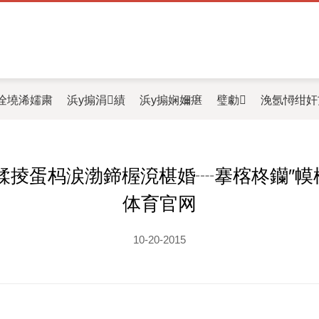
佺墝浠嬬粛
浜у搧涓績
浜у搧娴嬭瘎
璧勮
浼氬憳绀奸
鍒掕蛋杩涙渤鍗楃渷椹婚┈搴楁柊钄″幙
体育官网
10-20-2015