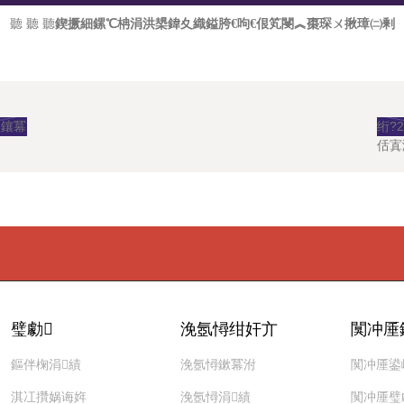
聽 聽 聽
鍥撅細鏍℃柟涓洪槼鍏夊織鎰胯€呴€佷笂閿︽棗琛ㄨ揪璋㈡剰
敇鑲冪
绗?
佸寘
璧勮
浼氬憳绀奸亣
闃冲厜
鏂伴椈涓績
浼氬憳鏉冪泭
闃冲厜鍙
淇冮攢娲诲姩
浼氬憳涓績
闃冲厜璧