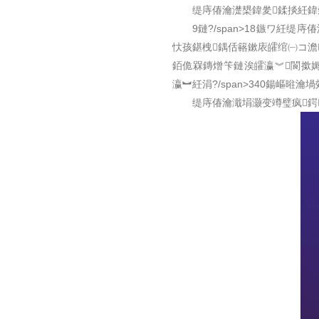
缇庤偆瀹濋槼鍏夎鍒掞紝鍏
9
鏈?/span>
18
鏃ワ紝缇庤偆
忕孩鍖栧鍝佸簵鏉庡皬绾㈠コ澹
銆佹槑鏄熷笇鏈涘皬瀛︾閬撳媷鏍
瀛︼紝涓?/span>
340
鍚嶇暀瀹堝効
缇庤偆瀹濈埍灏变竴璧疯鍔