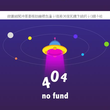
鍥撅細闃冲厜蹇楁効鑰呬负瀛╁瓙浠€佷笂鐖卞績鍔╁鐗╄祫