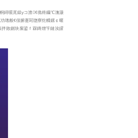
鐞嗘浘鎱уコ澹€佹柊钄℃潕灏
充功璁般€佷腑蹇冩牎寮犵幉鏍￠暱
鏂拌敗鍘块緳鍙ｆ槑鏄熷笇鏈涘皬