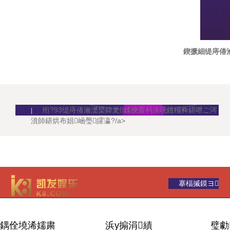
鍥撅細缇庤偆瀹?
绗?93缇庤偆瀹濋槼鍏夎鍒掕蛋杩涘唴钂欏彜鍖呭ご涔
|
濆師鍖烘布娼崡璺皬瀛?/a>
搴楅摵鏌ヨ
鍝佺墝浠嬬粛
浜у搧涓績
璧勮