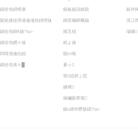
鍝佺墝鐞嗗康
鏂板搧涓婂競
鏂伴
閫夋嫨缇庤偆瀹濈殑鐞嗙敱
鏄庢槦鍗曞搧
淇冮
鍝佺墝鎶€鏈?/a>
闃叉檼
瑙嗛
鍝佺墝鑽ｈ獕
鎶よ偆
闆嗗洟瀹炲姏
闈㈣啘
鍝佺墝浠ｈ█
褰╁
韬綋鎶ょ悊
鐪艰
娴嬭瘯寮规
鏃х綉绔欎骇鍝?/a>