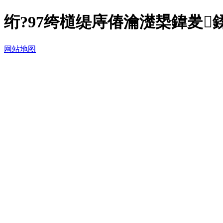
绗?97绔檤缇庤偆瀹濋槼鍏夎鍒
网站地图