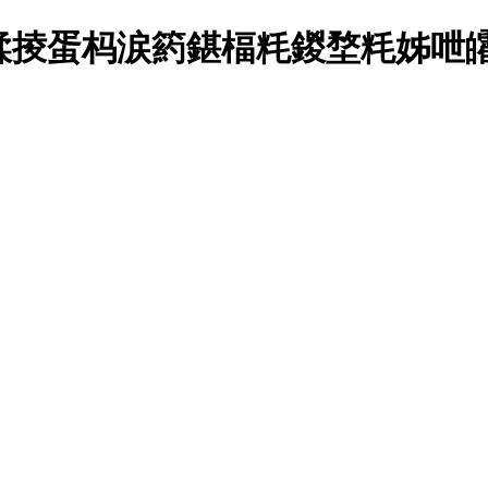
掕蛋杩涙箹鍖楅粍鍐堥粍姊呭皬姹犵