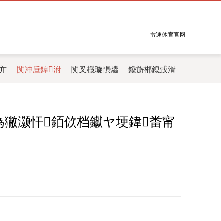
雷速体育官网
亣
闃冲厜鍏泭
闃叉檼璇惧爞
鑱旂郴鎴戜滑
為獙灏忓銆佽档钀ヤ埂鍏畨甯