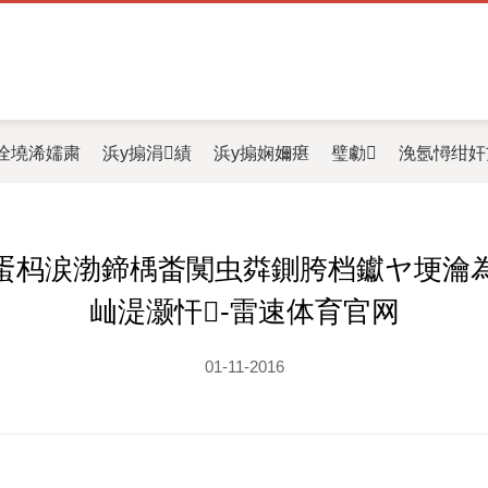
佺墝浠嬬粛
浜у搧涓績
浜у搧娴嬭瘎
璧勮
浼氬憳绀奸
掕蛋杩涙渤鍗楀畨闃虫粦鍘胯档钀ヤ埂瀹
屾湜灏忓-雷速体育官网
01-11-2016