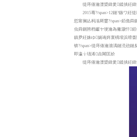
缇庤偆瀹濋槼鍏夎鍒掞紝鍏崇
2015骞?/span>
12鏈?
鏃ワ紝缇庤
悊甯搁亾杩滃厛鐢?/span>
銆佹粦鍘
虫粦鍘胯档钀ヤ埂瀹為獙灏忓銆
鎮夛紝姝ゆ娲诲姩寰楀埌浜嗗畨闃虫
锛?/span>
缇庤偆瀹濇湡鏈涜兘鏈
即瀛╁瓙浠垚闀匡紒
缇庤偆瀹濋槼鍏夎鍒掞紝鍏