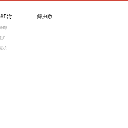
鍏泭
鍏虫敞
峰彫
勮
宠抗