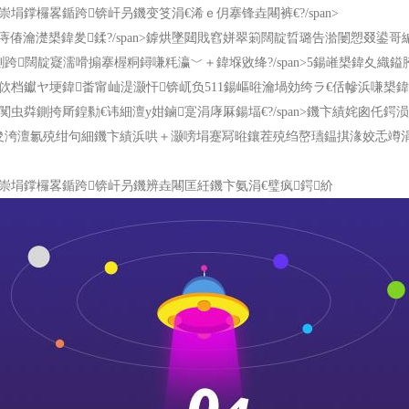
埍鐣欏畧鍎跨锛屽叧鐖变笅涓€浠ｅ仴搴锋垚闀裤€?/span>
偆瀹濋槼鍏夎鍒?/span>
鎼烘墜
閮戝窞姘翠箣闊靛晢璐告湁闄愬叕鍙哥
跨闊靛寲濡嗗搧搴楃粡鐞嗛粍瀛﹀＋鍏堢敓绛?/span>
5鍚嶉槼鍏夊織鎰胯€?
佽档钀ヤ埂鍏畨甯屾湜灏忓锛屼负511鍚嶇暀瀹堝効绔ラ€佸幓浜嗛槼
粦鍘挎厛鍠勬€讳細澶у姏鏀寔涓庨厤鍚堛€?/span>
鐖卞績姹囪仛鍔涢噺
夋洿澶氱殑绀句細鐖卞績浜哄＋灏嗙埍蹇冩暀鑲茬殑绉嶅瓙鎾掑湪姣忎竴涓
崇埍鐣欏畧鍎跨锛屽叧鐖辨垚闀匡紝鐖卞氨涓€璧疯鍔紒