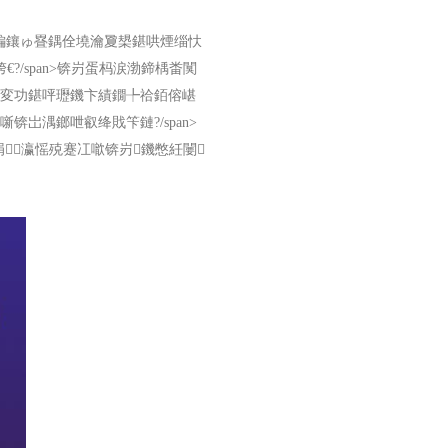
編鑲ゅ疂鍝佺墝瀹夐槼鍖哄煙缁忕
/span>
锛岃蛋
杩涙渤鍗楀畨闃
鍏変功鍖呯瓑鐖卞績鐗╄祫銆傛嵁
锛岀湡鎯呭叡绛戝笇鏈?/span>
瀛愮殑蹇冮噷锛岃鐖憋紝闄