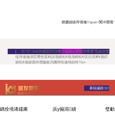
鍥撅細缇庤偆瀹?/span>
闃冲厜璁″
绗?97-846绔欙副2015骞寸編鑲ゅ疂闃冲厜璁″垝鎼烘墜
|
缇庤偆瀹濆晢瓒呰蛋杩涙渤鍖椼€佹渤鍗椼€佸北涓溿€佹箹
鍖椼€佹睙瑗跨瓑鍦板叧鐖辩暀瀹堝効绔?/a>
搴楅摵鏌ヨ
鍝佺墝浠嬬粛
浜у搧涓績
璧勮