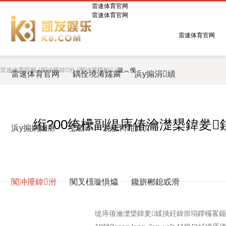
雷速体育官网
雷速体育官网
雷速体育官网
雷速体育官网
/
闃冲厜鍏泭
/
闃冲厜璧勮
/
璇︽儏
雷速体育官网
鍝佺墝浠嬬粛
浜у搧涓績
绗?00绔欙副缇庤偆瀹濋槼鍏夎
浜у搧娴嬭瘎
璧勮
浼氬憳绀奸亣
闃冲厜鍏泭
闃叉檼璇惧爞
鑱旂郴鎴戜滑
缇庤偆瀹濋槼鍏夎鍒掞紝鍏崇埍鐣欏畧鍎跨锛屽