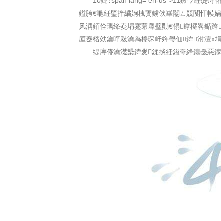
10
鏈?span lang="en-us">11
鏃ワ紝缇庤偆
鎰胯€咃紝璧拌繘婀栧寳鐪佽崋闂ㄥ競闅忓幙娲北闀
风洅銆佺瑪绛夌埍蹇冪墿璧勩€傝鐣欏畧鍎跨
厜蹇楁効鑰呯敤瀹為檯琛屽姩璺佃鍏泭澶х埍锛?spa
缇庤偆瀹濋槼鍏夎鍒掞紝鎰夸綘鎴戞惡鎵