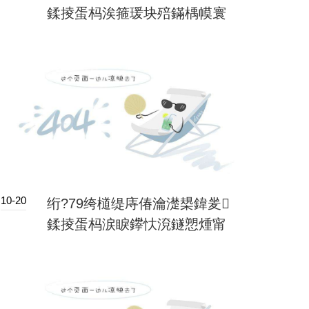
鍒掕蛋杩涘箍瑗块殕鏋楀幙寰
峰敞闀囧紕鏉傚皬瀛?/a>
10-20
绗?79绔檤缇庤偆瀹濋槼鍏夎
鍒掕蛋杩涙睙鑻忕渷鐩愬煄甯
傞槣瀹佸幙涓滄矡闀囨柊钑惧
辜鍎垮洯