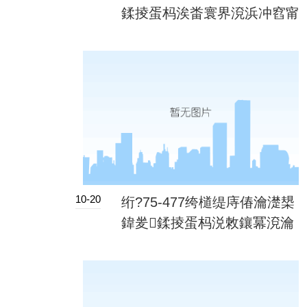
鍒掕蛋杩涘畨寰界渷浜冲窞甯
傛丁闃冲幙鍙屽簷涓績灏忓
10-20
绗?75-477绔檤缇庤偆瀹濋槼
鍏夎鍒掕蛋杩涚敇鑲冪渷瀹
氳タ鍘夸复娲幙闃村北瀛愬
皬瀛︺€佹綐瀹跺潯灏忓銆佽
仈涓板皬瀛?/a>