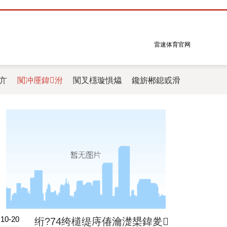
雷速体育官网
亣
闃冲厜鍏泭
闃叉檼璇惧爞
鑱旂郴鎴戜滑
10-20
绗?74绔檤缇庤偆瀹濋槼鍏夎