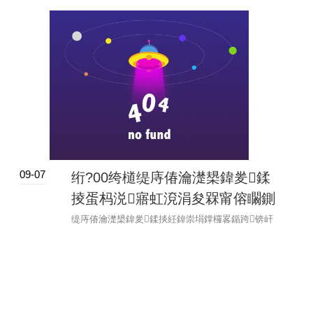
皬瀛﹀巻灞婃牎鍙嬩滑鏉ュ埌璇ユ牎涓捐鐖卞績
09-07
绗?00绔檤缇庤偆瀹濋槼鍏夎鍒
掕蛋杩涚寤虹渷涓夋槑甯傛矙鍘
挎箹婧愪腑蹇冨鏍?/a>
缇庤偆瀹濋槼鍏夎鍒掞紝鍏崇埍鐣欏畧鍎跨锛屽
叧鐖变笅涓€浠ｅ仴搴锋垚闀匡紒9鏈?鏃ョ編鑲ゅ疂
闃冲厜鍏崇埍璁″垝鎼烘墜绂忓窞缇庤偆瀹濆叕
鍙?/p>