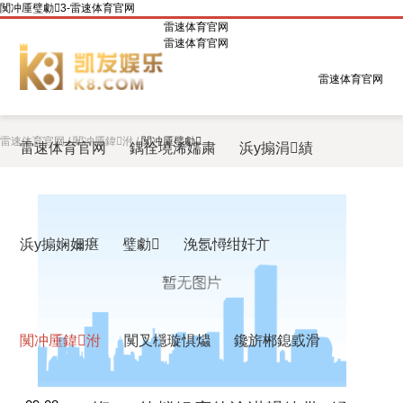
闃冲厜璧勮3-雷速体育官网
雷速体育官网
雷速体育官网
雷速体育官网
雷速体育官网
/
闃冲厜鍏泭
/
闃冲厜璧勮
雷速体育官网
鍝佺墝浠嬬粛
浜у搧涓績
浜у搧娴嬭瘎
璧勮
浼氬憳绀奸亣
闃冲厜鍏泭
闃叉檼璇惧爞
鑱旂郴鎴戜滑