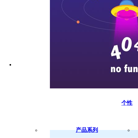
个性
产品系列