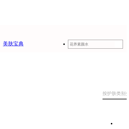
美肤宝典
按护肤类别