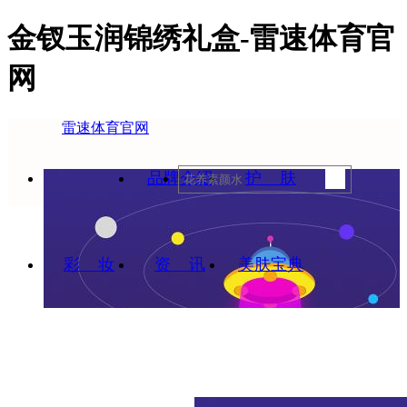
金钗玉润锦绣礼盒-雷速体育官
网
雷速体育官网
雷速体育官
品牌介绍
护 肤
彩 妆
网
资 讯
美肤宝典