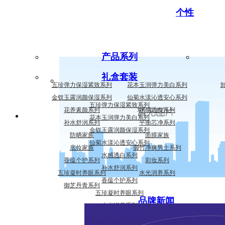
个性
产品系列
礼盒套装
五珍弹力保湿紧致系列
花本玉润弹力美白系列
金钗玉露润颜保湿系列
仙菊水漾沁透安心系列
五珍弹力保湿紧致系列
花养素颜系列
水感透白系列
花本玉润弹力美白系列
补水舒润系列
平衡芯净系列
金钗玉露润颜保湿系列
防晒家族
面膜家族
仙菊水漾沁透安心系列
底妆家族
御竹净爽男士系列
水感透白系列
香蕴个护系列
彩妆系列
补水舒润系列
五珍凝时养眼系列
水光润养系列
香蕴个护系列
御芝丹青系列
五珍凝时养眼系列
品牌新闻
水光润养系列